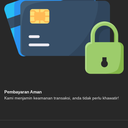
Pembayaran Aman
Kami menjamin keamanan transaksi, anda tidak perlu khawatir!