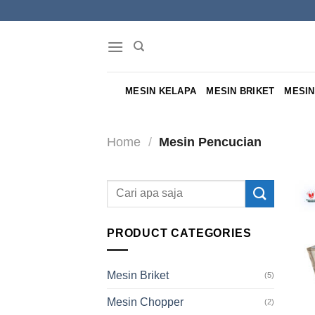
Skip
to
content
MESIN KELAPA
MESIN BRIKET
MESIN
Home
/
Mesin Pencucian
Search
for:
PRODUCT CATEGORIES
Mesin Briket
(5)
Mesin Chopper
(2)