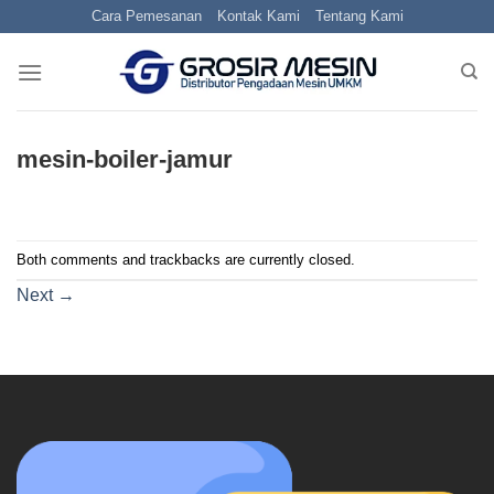
Skip
Cara Pemesanan
Kontak Kami
Tentang Kami
to
content
mesin-boiler-jamur
Both comments and trackbacks are currently closed.
Next
→