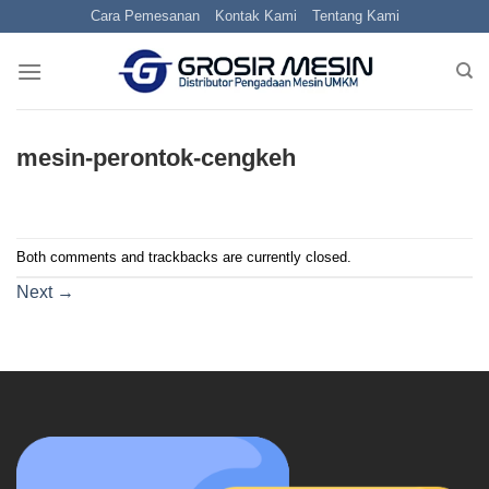
Skip
Cara Pemesanan
Kontak Kami
Tentang Kami
to
content
mesin-perontok-cengkeh
Both comments and trackbacks are currently closed.
Next
→