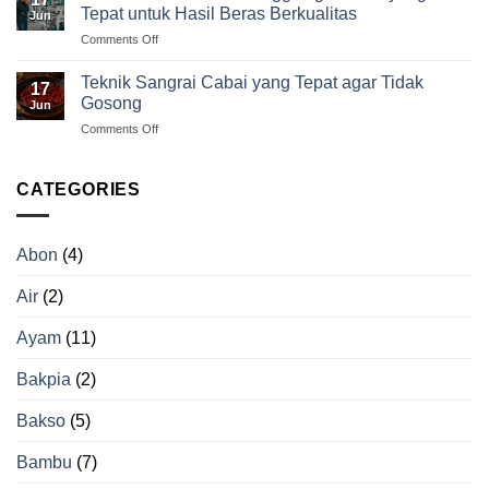
Kelapa
hingga
Tepat untuk Hasil Beras Berkualitas
Jun
Mentah!
Operasional
on
Comments Off
Ini
Cara
Peluang
Memilih
Usaha
Teknik Sangrai Cabai yang Tepat agar Tidak
17
Mesin
Pengolahan
Gosong
Jun
Penggilingan
Kelapa
on
Comments Off
Padi
yang
Teknik
yang
Lebih
Sangrai
Tepat
Menguntungkan
Cabai
CATEGORIES
untuk
yang
Hasil
Tepat
Beras
agar
Berkualitas
Abon
(4)
Tidak
Gosong
Air
(2)
Ayam
(11)
Bakpia
(2)
Bakso
(5)
Bambu
(7)