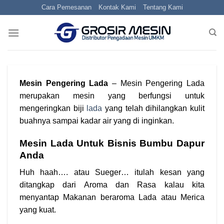
Skip
Cara Pemesanan
Kontak Kami
Tentang Kami
to
content
Mesin Pengering Lada
– Mesin Pengering Lada
merupakan mesin yang berfungsi untuk
mengeringkan biji
lada
yang telah dihilangkan kulit
buahnya sampai kadar air yang di inginkan.
Mesin Lada Untuk Bisnis Bumbu Dapur
Anda
Huh haah…. atau Sueger… itulah kesan yang
ditangkap dari Aroma dan Rasa kalau kita
menyantap Makanan beraroma Lada atau Merica
yang kuat.