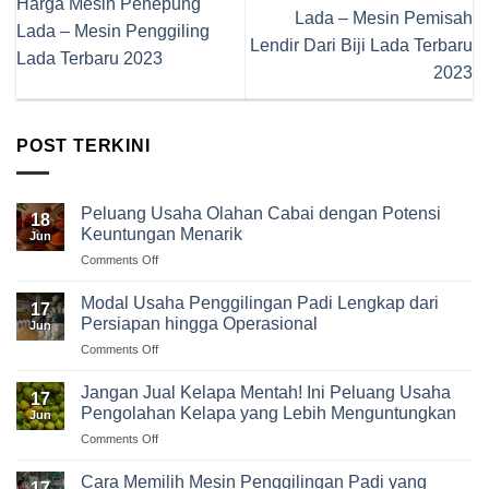
Harga Mesin Penepung
Lada – Mesin Pemisah
Lada – Mesin Penggiling
Lendir Dari Biji Lada Terbaru
Lada Terbaru 2023
2023
POST TERKINI
Peluang Usaha Olahan Cabai dengan Potensi
18
Keuntungan Menarik
Jun
on
Comments Off
Peluang
Usaha
Modal Usaha Penggilingan Padi Lengkap dari
17
Olahan
Persiapan hingga Operasional
Jun
Cabai
on
Comments Off
dengan
Modal
Potensi
Usaha
Keuntungan
Jangan Jual Kelapa Mentah! Ini Peluang Usaha
17
Penggilingan
Menarik
Pengolahan Kelapa yang Lebih Menguntungkan
Jun
Padi
on
Comments Off
Lengkap
Jangan
dari
Jual
Persiapan
Cara Memilih Mesin Penggilingan Padi yang
17