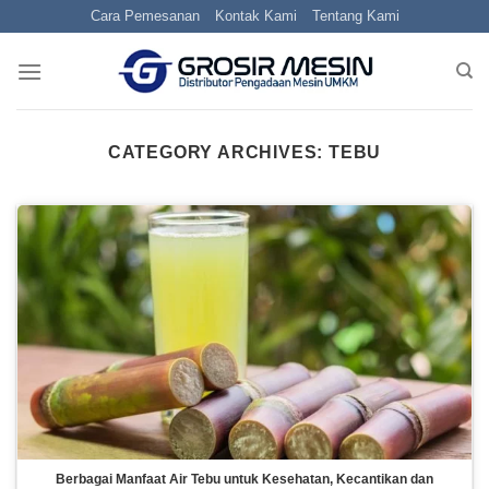
Skip
Cara Pemesanan
Kontak Kami
Tentang Kami
to
content
CATEGORY ARCHIVES:
TEBU
Berbagai Manfaat Air Tebu untuk Kesehatan, Kecantikan dan