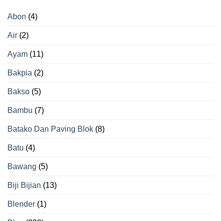
Tepat
Beras
agar
Berkualitas
Abon
(4)
Tidak
Gosong
Air
(2)
Ayam
(11)
Bakpia
(2)
Bakso
(5)
Bambu
(7)
Batako Dan Paving Blok
(8)
Batu
(4)
Bawang
(5)
Biji Bijian
(13)
Blender
(1)