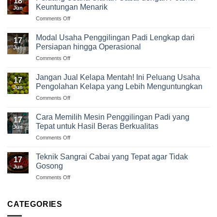
18
Keuntungan Menarik
Jun
on
Comments Off
Peluang
Usaha
Modal Usaha Penggilingan Padi Lengkap dari
17
Olahan
Persiapan hingga Operasional
Jun
Cabai
on
Comments Off
dengan
Modal
Potensi
Usaha
Keuntungan
Jangan Jual Kelapa Mentah! Ini Peluang Usaha
17
Penggilingan
Menarik
Pengolahan Kelapa yang Lebih Menguntungkan
Jun
Padi
on
Comments Off
Lengkap
Jangan
dari
Jual
Persiapan
Cara Memilih Mesin Penggilingan Padi yang
17
Kelapa
hingga
Tepat untuk Hasil Beras Berkualitas
Jun
Mentah!
Operasional
on
Comments Off
Ini
Cara
Peluang
Memilih
Usaha
Teknik Sangrai Cabai yang Tepat agar Tidak
17
Mesin
Pengolahan
Gosong
Jun
Penggilingan
Kelapa
on
Comments Off
Padi
yang
Teknik
yang
Lebih
Sangrai
Tepat
Menguntungkan
Cabai
CATEGORIES
untuk
yang
Hasil