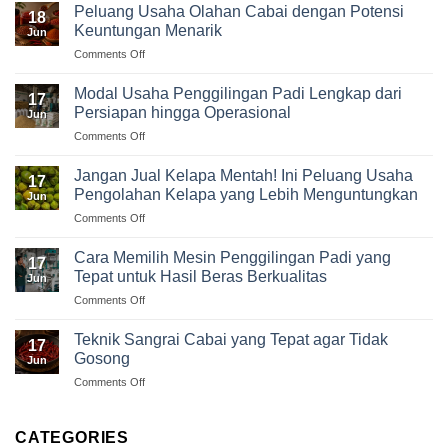
Peluang Usaha Olahan Cabai dengan Potensi
18
Keuntungan Menarik
Jun
on
Comments Off
Peluang
Usaha
Modal Usaha Penggilingan Padi Lengkap dari
17
Olahan
Persiapan hingga Operasional
Jun
Cabai
on
Comments Off
dengan
Modal
Potensi
Usaha
Keuntungan
Jangan Jual Kelapa Mentah! Ini Peluang Usaha
17
Penggilingan
Menarik
Pengolahan Kelapa yang Lebih Menguntungkan
Jun
Padi
on
Comments Off
Lengkap
Jangan
dari
Jual
Persiapan
Cara Memilih Mesin Penggilingan Padi yang
17
Kelapa
hingga
Tepat untuk Hasil Beras Berkualitas
Jun
Mentah!
Operasional
on
Comments Off
Ini
Cara
Peluang
Memilih
Usaha
Teknik Sangrai Cabai yang Tepat agar Tidak
17
Mesin
Pengolahan
Gosong
Jun
Penggilingan
Kelapa
on
Comments Off
Padi
yang
Teknik
yang
Lebih
Sangrai
Tepat
Menguntungkan
Cabai
CATEGORIES
untuk