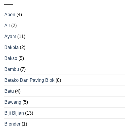
yang
Hasil
Tepat
Beras
agar
Berkualitas
Abon
(4)
Tidak
Gosong
Air
(2)
Ayam
(11)
Bakpia
(2)
Bakso
(5)
Bambu
(7)
Batako Dan Paving Blok
(8)
Batu
(4)
Bawang
(5)
Biji Bijian
(13)
Blender
(1)