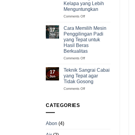
Kelapa yang Lebih
dari
Menguntungkan
Persiapan
hingga
on
Comments Off
Operasional
Jangan
Jual
Cara Memilih Mesin
17
Kelapa
Penggilingan Padi
Jun
Mentah!
yang Tepat untuk
Ini
Hasil Beras
Peluang
Berkualitas
Usaha
Pengolahan
on
Comments Off
Kelapa
Cara
yang
Memilih
Teknik Sangrai Cabai
17
Lebih
Mesin
yang Tepat agar
Jun
Menguntungkan
Penggilingan
Tidak Gosong
Padi
on
Comments Off
yang
Teknik
Tepat
Sangrai
untuk
Cabai
Hasil
CATEGORIES
yang
Beras
Tepat
Berkualitas
agar
Abon
(4)
Tidak
Gosong
Air
(2)