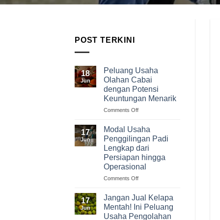
POST TERKINI
Peluang Usaha
18
Olahan Cabai
Jun
dengan Potensi
Keuntungan Menarik
on
Comments Off
Peluang
Usaha
Modal Usaha
17
Olahan
Penggilingan Padi
Jun
Cabai
Lengkap dari
dengan
Persiapan hingga
Potensi
Operasional
Keuntungan
Menarik
on
Comments Off
Modal
Usaha
Jangan Jual Kelapa
17
Penggilingan
Mentah! Ini Peluang
Jun
Padi
Usaha Pengolahan
Lengkap