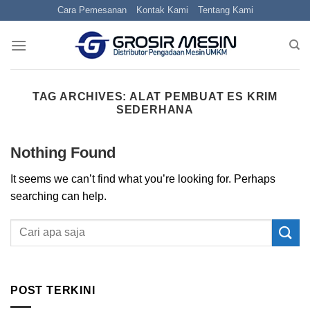
Skip
Cara Pemesanan
Kontak Kami
Tentang Kami
to
content
TAG ARCHIVES:
ALAT PEMBUAT ES KRIM
SEDERHANA
Nothing Found
It seems we can’t find what you’re looking for. Perhaps
searching can help.
POST TERKINI