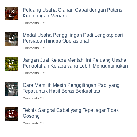
Peluang Usaha Olahan Cabai dengan Potensi
18
Keuntungan Menarik
Jun
on
Comments Off
Peluang
Usaha
Modal Usaha Penggilingan Padi Lengkap dari
17
Olahan
Persiapan hingga Operasional
Jun
Cabai
on
Comments Off
dengan
Modal
Potensi
Usaha
Keuntungan
Jangan Jual Kelapa Mentah! Ini Peluang Usaha
17
Penggilingan
Menarik
Pengolahan Kelapa yang Lebih Menguntungkan
Jun
Padi
on
Comments Off
Lengkap
Jangan
dari
Jual
Persiapan
Cara Memilih Mesin Penggilingan Padi yang
17
Kelapa
hingga
Tepat untuk Hasil Beras Berkualitas
Jun
Mentah!
Operasional
on
Comments Off
Ini
Cara
Peluang
Memilih
Usaha
Teknik Sangrai Cabai yang Tepat agar Tidak
17
Mesin
Pengolahan
Gosong
Jun
Penggilingan
Kelapa
on
Comments Off
Padi
yang
Teknik
yang
Lebih
Sangrai
Tepat
Menguntungkan