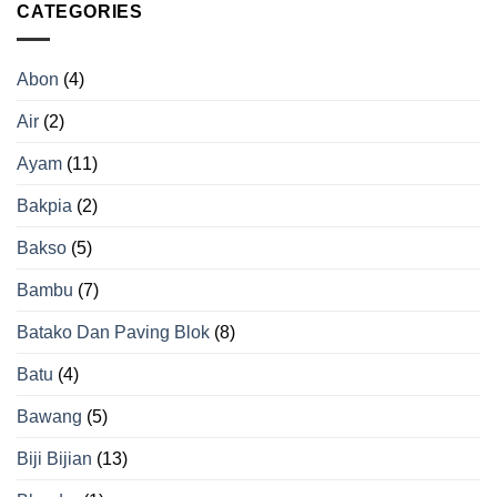
Cabai
CATEGORIES
untuk
yang
Hasil
Tepat
Beras
agar
Berkualitas
Abon
(4)
Tidak
Gosong
Air
(2)
Ayam
(11)
Bakpia
(2)
Bakso
(5)
Bambu
(7)
Batako Dan Paving Blok
(8)
Batu
(4)
Bawang
(5)
Biji Bijian
(13)