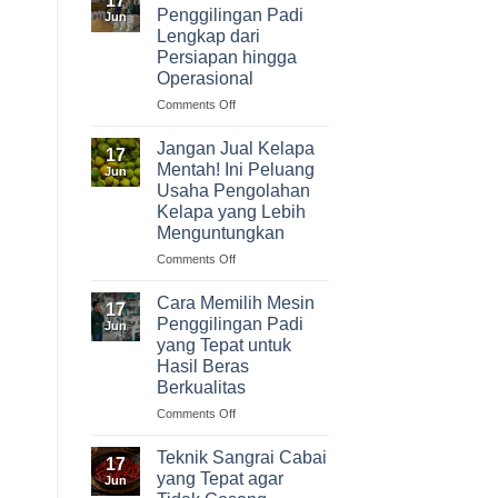
17
Olahan
Penggilingan Padi
Jun
Cabai
Lengkap dari
dengan
Persiapan hingga
Potensi
Operasional
Keuntungan
Menarik
on
Comments Off
Modal
Usaha
Jangan Jual Kelapa
17
Penggilingan
Mentah! Ini Peluang
Jun
Padi
Usaha Pengolahan
Lengkap
Kelapa yang Lebih
dari
Menguntungkan
Persiapan
hingga
on
Comments Off
Operasional
Jangan
Jual
Cara Memilih Mesin
17
Kelapa
Penggilingan Padi
Jun
Mentah!
yang Tepat untuk
Ini
Hasil Beras
Peluang
Berkualitas
Usaha
Pengolahan
on
Comments Off
Kelapa
Cara
yang
Memilih
Teknik Sangrai Cabai
17
Lebih
Mesin
yang Tepat agar
Jun
Menguntungkan
Penggilingan