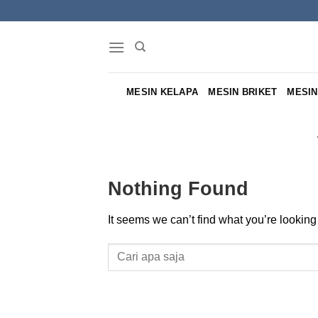
Skip
to
content
MESIN KELAPA
MESIN BRIKET
MESIN
Nothing Found
It seems we can’t find what you’re looking