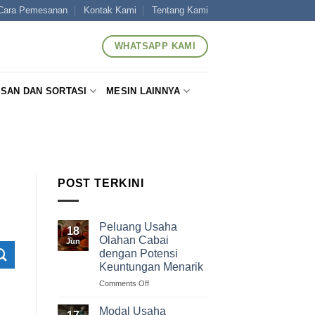
Cara Pemesanan
Kontak Kami
Tentang Kami
WHATSAPP KAMI
SAN DAN SORTASI
MESIN LAINNYA
N
POST TERKINI
Peluang Usaha
18
Olahan Cabai
Jun
dengan Potensi
Keuntungan Menarik
on
Comments Off
Peluang
Usaha
Modal Usaha