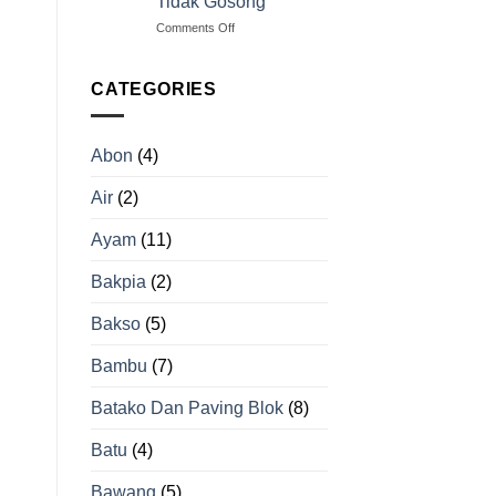
Tidak Gosong
Padi
on
Comments Off
yang
Teknik
Tepat
Sangrai
untuk
Cabai
Hasil
CATEGORIES
yang
Beras
Tepat
Berkualitas
agar
Abon
(4)
Tidak
Gosong
Air
(2)
Ayam
(11)
Bakpia
(2)
Bakso
(5)
Bambu
(7)
Batako Dan Paving Blok
(8)
Batu
(4)
Bawang
(5)