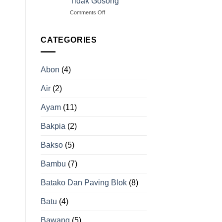
Tidak Gosong
Padi
on
Comments Off
yang
Teknik
Tepat
Sangrai
untuk
Cabai
Hasil
CATEGORIES
yang
Beras
Tepat
Berkualitas
agar
Abon
(4)
Tidak
Gosong
Air
(2)
Ayam
(11)
Bakpia
(2)
Bakso
(5)
Bambu
(7)
Batako Dan Paving Blok
(8)
Batu
(4)
Bawang
(5)