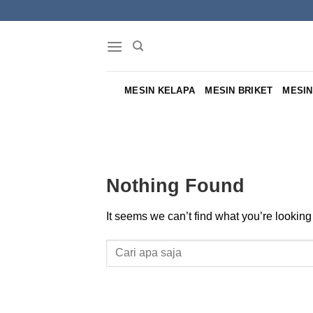
Skip
to
content
MESIN KELAPA
MESIN BRIKET
MESIN
Nothing Found
It seems we can’t find what you’re looking