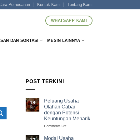
Cara Pemesanan
Kontak Kami
Tentang Kami
WHATSAPP KAMI
SAN DAN SORTASI
MESIN LAINNYA
POST TERKINI
Peluang Usaha
18
Olahan Cabai
Jun
dengan Potensi
Keuntungan Menarik
on
Comments Off
Peluang
Usaha
Modal Usaha