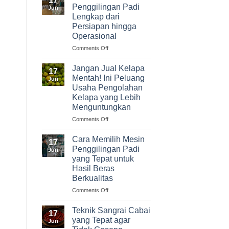
17
Olahan
Penggilingan Padi
Jun
Cabai
Lengkap dari
dengan
Persiapan hingga
Potensi
Operasional
Keuntungan
Menarik
on
Comments Off
Modal
Usaha
Jangan Jual Kelapa
17
Penggilingan
Mentah! Ini Peluang
Jun
Padi
Usaha Pengolahan
Lengkap
Kelapa yang Lebih
dari
Menguntungkan
Persiapan
hingga
on
Comments Off
Operasional
Jangan
Jual
Cara Memilih Mesin
17
Kelapa
Penggilingan Padi
Jun
Mentah!
yang Tepat untuk
Ini
Hasil Beras
Peluang
Berkualitas
Usaha
Pengolahan
on
Comments Off
Kelapa
Cara
yang
Memilih
Teknik Sangrai Cabai
17
Lebih
Mesin
yang Tepat agar
Jun
Menguntungkan
Penggilingan