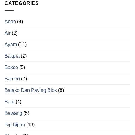
Cabai
CATEGORIES
untuk
yang
Hasil
Tepat
Beras
agar
Berkualitas
Abon
(4)
Tidak
Gosong
Air
(2)
Ayam
(11)
Bakpia
(2)
Bakso
(5)
Bambu
(7)
Batako Dan Paving Blok
(8)
Batu
(4)
Bawang
(5)
Biji Bijian
(13)