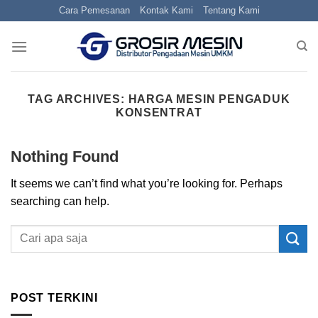
Skip
Cara Pemesanan
Kontak Kami
Tentang Kami
to
content
TAG ARCHIVES:
HARGA MESIN PENGADUK
KONSENTRAT
Nothing Found
It seems we can’t find what you’re looking for. Perhaps
searching can help.
POST TERKINI