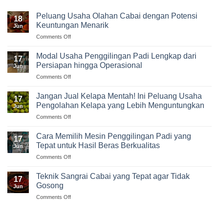
Peluang Usaha Olahan Cabai dengan Potensi
18
Keuntungan Menarik
Jun
on
Comments Off
Peluang
Usaha
Modal Usaha Penggilingan Padi Lengkap dari
17
Olahan
Persiapan hingga Operasional
Jun
Cabai
on
Comments Off
dengan
Modal
Potensi
Usaha
Keuntungan
Jangan Jual Kelapa Mentah! Ini Peluang Usaha
17
Penggilingan
Menarik
Pengolahan Kelapa yang Lebih Menguntungkan
Jun
Padi
on
Comments Off
Lengkap
Jangan
dari
Jual
Persiapan
Cara Memilih Mesin Penggilingan Padi yang
17
Kelapa
hingga
Tepat untuk Hasil Beras Berkualitas
Jun
Mentah!
Operasional
on
Comments Off
Ini
Cara
Peluang
Memilih
Usaha
Teknik Sangrai Cabai yang Tepat agar Tidak
17
Mesin
Pengolahan
Gosong
Jun
Penggilingan
Kelapa
on
Comments Off
Padi
yang
Teknik
yang
Lebih
Sangrai
Tepat
Menguntungkan