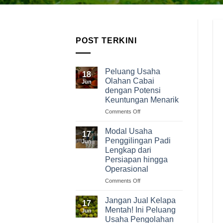
POST TERKINI
Peluang Usaha
18
Olahan Cabai
Jun
dengan Potensi
Keuntungan Menarik
on
Comments Off
Peluang
Usaha
Modal Usaha
17
Olahan
Penggilingan Padi
Jun
Cabai
Lengkap dari
dengan
Persiapan hingga
Potensi
Operasional
Keuntungan
Menarik
on
Comments Off
Modal
Usaha
Jangan Jual Kelapa
17
Penggilingan
Mentah! Ini Peluang
Jun
Padi
Usaha Pengolahan
Lengkap