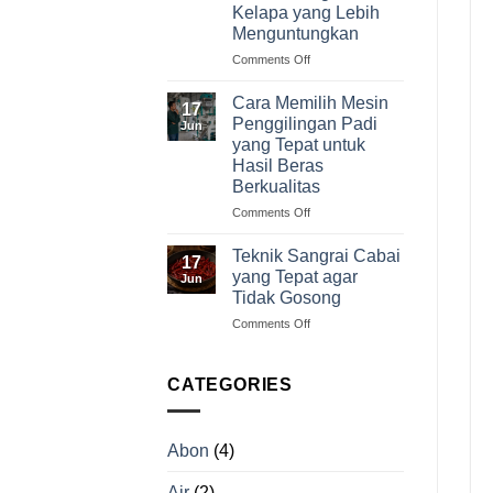
Kelapa yang Lebih
dari
Menguntungkan
Persiapan
hingga
on
Comments Off
Operasional
Jangan
Jual
Cara Memilih Mesin
17
Kelapa
Penggilingan Padi
Jun
Mentah!
yang Tepat untuk
Ini
Hasil Beras
Peluang
Berkualitas
Usaha
Pengolahan
on
Comments Off
Kelapa
Cara
yang
Memilih
Teknik Sangrai Cabai
17
Lebih
Mesin
yang Tepat agar
Jun
Menguntungkan
Penggilingan
Tidak Gosong
Padi
on
Comments Off
yang
Teknik
Tepat
Sangrai
untuk
Cabai
Hasil
CATEGORIES
yang
Beras
Tepat
Berkualitas
agar
Abon
(4)
Tidak
Gosong
Air
(2)